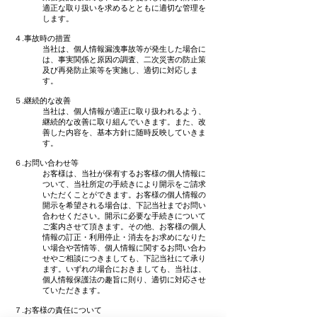
適正な取り扱いを求めるとともに適切な管理を
します。
４.事故時の措置
当社は、個人情報漏洩事故等が発生した場合に
は、事実関係と原因の調査、二次災害の防止策
及び再発防止策等を実施し、適切に対応しま
す。
５.継続的な改善
当社は、個人情報が適正に取り扱われるよう、
継続的な改善に取り組んでいきます。また、改
善した内容を、基本方針に随時反映していきま
す。
６.お問い合わせ等
お客様は、当社が保有するお客様の個人情報に
ついて、当社所定の手続きにより開示をご請求
いただくことができます。お客様の個人情報の
開示を希望される場合は、下記当社までお問い
合わせください。開示に必要な手続きについて
ご案内させて頂きます。その他、お客様の個人
情報の訂正・利用停止・消去をお求めになりた
い場合や苦情等、個人情報に関するお問い合わ
せやご相談につきましても、下記当社にて承り
ます。いずれの場合におきましても、当社は、
個人情報保護法の趣旨に則り、適切に対応させ
ていただきます。
７.お客様の責任について