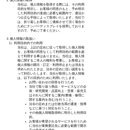
２.個人情報の取得
当社は、個人情報を取得する際には、その利用
目的を明示し、お客様の同意のもと、予め明示
した利用目的の達成に必要な範囲内で、適法か
つ公正な手段によって取得いたします。当社で
は、折り返しお客様にご連絡させて頂く場合の
ためにナンバーディスプレイを採用しておりま
すので、予めご了承ください。
３.個人情報の取扱い
1）利用目的内での利用
当社は、上記の定めに従って取得した個人情報
を、お客様の同意なくして利用目的の範囲を超
えて利用する事はありません。当社は、個人情
報に関するご本人の権利を尊重し、お客様より
個人情報の開示・訂正・利用停止または消去を
求められたときは、法令の定めに従い誠意をも
って対応いたします。当社が取得した個人情報
は、以下の目的のために利用いたします。
お問い合わせの回答を行うため
当社で取り扱う商品・サービスなどの企
画・研究開発・品質向上・営業・販売又
はそれらに関するご案内(整備・修理に
関する案内を含む)を行うこと。
法令の定めまたは行政当局の通達・指導
などに基づく対応を行うこと。
その他個人情報取得時に明示した利用目
的。
お客様が希望されるサービスを行うため
に当社が業務委託先に必要な範囲で開示