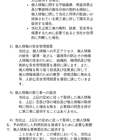
又は提供する場合。
個人情報に関する守秘義務、再提供禁止
及び事故時の責任分担の契約を締結し、
個人情報に関して当社と同等の取扱いが
担保されている第三者に対して開示又は
提供する場合。
当社又は第三者の権利、財産、安全等を
保護するために必要であると当社が合理
的に判断した場合。
2）
個人情報の安全管理措置
当社は、個人情報への不正アクセス、個人情報
の紛失・破壊・改ざん・漏洩等の防止その他個
人情報の安全のために、組織的、物理的及び技
術的な安全管理措置を適切に講じます。また、
個人情報を取り扱う役員及び従業員に対して、
個人情報保護のための教育・啓発活動に努める
等、人的な安全管理措置を適切に講じていきま
す。
3）
個人情報の第三者への提供
当社は、上記の定めに従って取得した個人情報
を、上記）②及び③の場合及び個人情報の取得
時に明示した場合を除き、お客様の同意を得ず
に第三者に提供することはありません。
4）当社は、上記2.の定めに従って取得した個人情報
を、予め明示した利用目的を達成するために必要な範囲
で、個人情報を業務委託先に提供する
ことがあります。この場合においても、当社は
業務委託先に対し、当社が提供した個人情報の