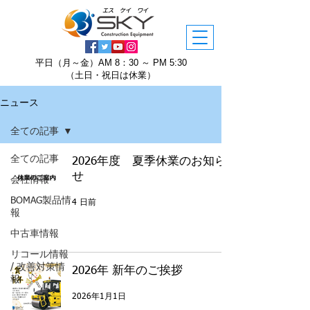
エス ケイ ワイ
平日（月～金）AM 8：30 ～ PM 5:30
​（土日・祝日は休業）
ニュース
全ての記事
全ての記事
2026年度 夏季休業のお知ら
せ
会社情報
BOMAG製品情
4 日前
報
中古車情報
リコール情報
/ 改善対策情
2026年 新年のご挨拶
報
2026年1月1日