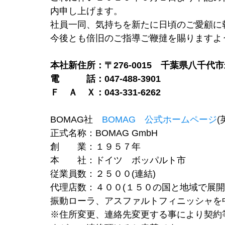
内申し上げます。
社員一同、気持ちを新たに日頃のご愛顧に
今後とも倍旧のご指導ご鞭撻を賜りますよ
本社新住所：〒276-0015　千葉県八千代市米
電　　　話：047-488-3901
Ｆ　Ａ　Ｘ：043-331-6262
BOMAG社　
BOMAG　公式ホームページ
(
正式名称：BOMAG GmbH
創　　業：１９５７年
本　　社：ドイツ　ボッパルト市
従業員数：２５００(連結)
代理店数：４００(１５０の国と地域で展開
振動ローラ、アスファルトフィニッシャを
※住所変更、連絡先変更する事により契約