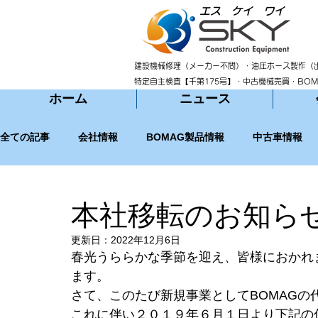
エス ケイ ワイ
建設機械修理（メーカー不問）・油圧ホース製作（
特定自主検査【千第175号】・中古機械売買・BO
ホーム
ニュース
全ての記事
会社情報
BOMAG製品情報
中古車情報
本社移転のお知ら
更新日：
2022年12月6日
春光うららかな季節を迎え、皆様におかれ
ます。
さて、このたび新規事業としてBOMAG
これに伴い２０１９年６月１日より下記の